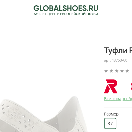
Туфли 
арт.
43753-60
Все товары б
Размер
37