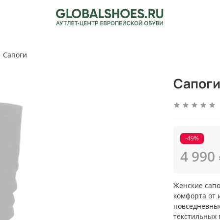
Сапоги
Сапоги
-49%
4 990
Женские сапо
комфорта от 
повседневные
текстильных 