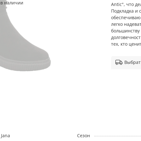
 в наличии
Antic", что 
Подкладка и 
обеспечивающ
легко надева
большинству
долговечност
тех, кто цени
Выбрат
Jana
Сезон