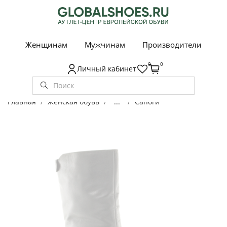
Женщинам
Мужчинам
Производители
0
0
Личный кабинет
Главная
Женская обувь
...
Сапоги