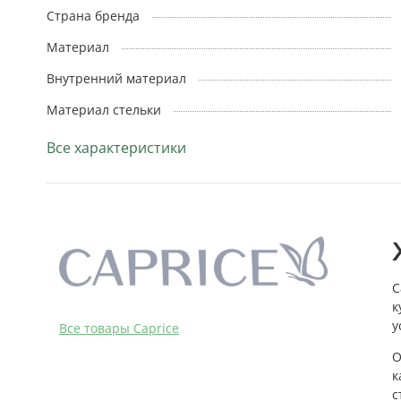
Страна бренда
Материал
Внутренний материал
Материал стельки
Все характеристики
C
к
у
Bce товары Caprice
О
к
с