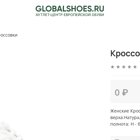
оссовки
Кроссо
0 ₽
Женские Крос
верха:Натурал
полнота: H -