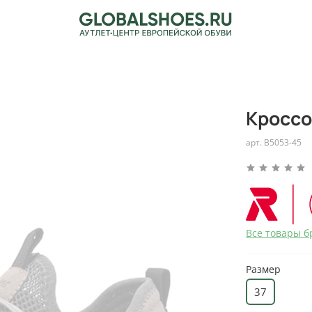
Кроссо
арт.
B5053-45
Все товары б
Размер
37