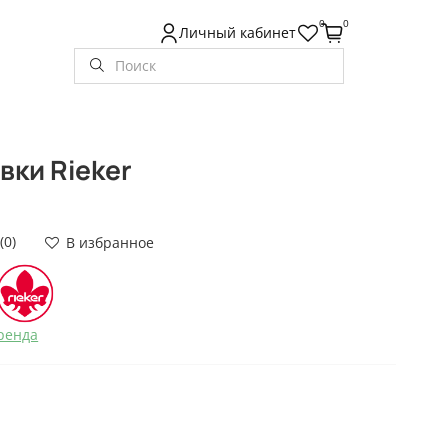
0
0
Личный кабинет
вки Rieker
(0)
В избранное
ренда