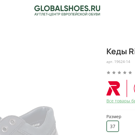
Кеды R
арт.
19624-14
Все товары б
Размер
37