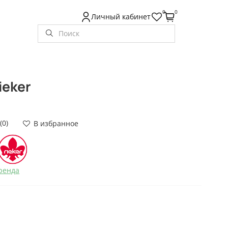
0
0
Личный кабинет
ieker
(0)
В избранное
ренда