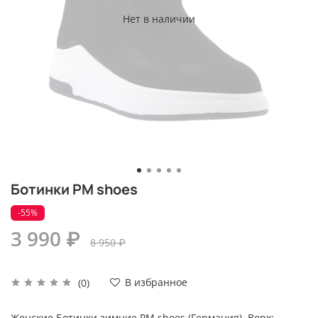
Нет в наличии
Ботинки PM shoes
-55%
3 990 ₽
8 950 ₽
В избранное
(0)
Женские Ботинки зимние PM shoes (Германия). Верх: