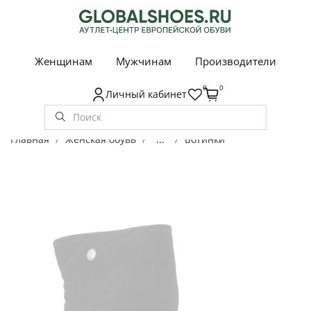
Женщинам
Мужчинам
Производители
0
0
Личный кабинет
Главная
Женская обувь
...
Ботинки