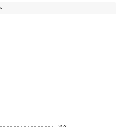
ь
Зима