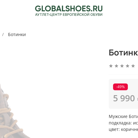
Ботинки
Ботинк
-49%
5 990
Мужские Боти
подкладка: и
цвет: корич