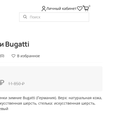
0
0
Личный кабинет
и Bugatti
(0)
В избранное
 ₽
11 850 ₽
нки зимние Bugatti (Германия). Верх: натуральная кожа,
скусственная шерсть, стелька: искусственная шерсть,
невый