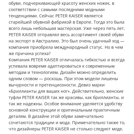
обуви, подчеркивающей красоту женских ножек, в
соответствии с самыми последними модными
тенденциями. Cейчас PETER KAISER является
старейшей обувной фабрикой в Европе. Тогда это была
всего лишь небольшая мастерская. Уже через пять лет,
PETER KAISER отправлял весь ассортимент своей обуви
на экспорт в Австралию. Это был очень удачный ход —
компания приобрела международный статус. Но в чем
же причина успеха?
Компания PETER KAISER отличалась гибкостью и всегда
успевала вовремя адаптироваться к современным
методам и технологиям. Дизайн можно определить
одним словом — роскошь. При этом модели лишены
вычурности и претенциозности. Девиз марки
«Бриллианты для ваших ног». Действительно, женские
туфли PETER KAISER так же красивы, как бриллианты, и
так же надежны. Особое внимание уделяется удобству
основной конструкции и оригинальным практичным
деталям. В дизайне этой обуви замечательно
сочетаются традиции и мода. Примечательно также то,
что дизайнеры PETER KAISER не столько следуют моде,