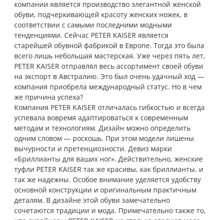
компании является производство элегантной женской
обуви, подчеркивающей красоту женских ножек, в
соответствии с самыми последними модными
тенденциями. Cейчас PETER KAISER является
старейшей обувной фабрикой в Европе. Тогда это была
всего лишь небольшая мастерская. Уже через пять лет,
PETER KAISER отправлял весь ассортимент своей обуви
на экспорт в Австралию. Это был очень удачный ход —
компания приобрела международный статус. Но в чем
же причина успеха?
Компания PETER KAISER отличалась гибкостью и всегда
успевала вовремя адаптироваться к современным
методам и технологиям. Дизайн можно определить
одним словом — роскошь. При этом модели лишены
вычурности и претенциозности. Девиз марки
«Бриллианты для ваших ног». Действительно, женские
туфли PETER KAISER так же красивы, как бриллианты, и
так же надежны. Особое внимание уделяется удобству
основной конструкции и оригинальным практичным
деталям. В дизайне этой обуви замечательно
сочетаются традиции и мода. Примечательно также то,